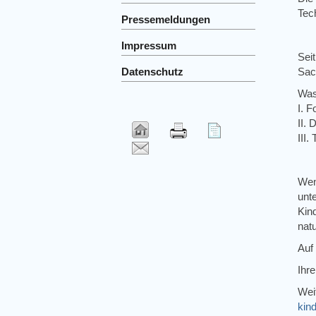
Tec
Pressemeldungen
Impressum
Seit
Datenschutz
Sac
Was 
I. F
II.
III
Wen
unt
Kin
nat
Auf
Ihr
Wei
kin