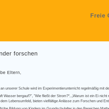
Freie
nder forschen
ebe Eltern,
r an unserer Schule wird im Experimentierunterricht regelmäßig mit d
uft Wasser bergauf?", "Wie fließt der Strom?“, „Warum ist ein Ei nich
 dem Lebensumfeld, bieten vielfältige Anlässe zum Forschen und En
 frühe Bildung von Kindern im Grundschulalter in den Bereichen Math