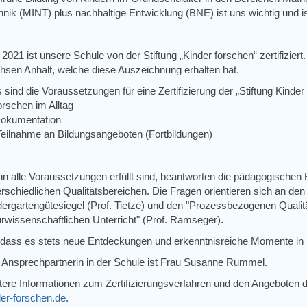
hnik (MINT) plus nachhaltige Entwicklung (BNE) ist uns wichtig und i
 2021 ist unsere Schule von der Stiftung „Kinder forschen“ zertifizier
hsen Anhalt, welche diese Auszeichnung erhalten hat.
sind die Voraussetzungen für eine Zertifizierung der „Stiftung Kinder
orschen im Alltag
 Dokumentation
. Teilnahme an Bildungsangeboten (Fortbildungen)
n alle Voraussetzungen erfüllt sind, beantworten die pädagogischen
erschiedlichen Qualitätsbereichen. Die Fragen orientieren sich an de
dergartengütesiegel (Prof. Tietze) und den "Prozessbezogenen Qualität
urwissenschaftlichen Unterricht" (Prof. Ramseger).
 dass es stets neue Entdeckungen und erkenntnisreiche Momente in u
e Ansprechpartnerin in der Schule ist Frau Susanne Rummel.
tere Informationen zum Zertifizierungsverfahren und den Angeboten de
der-forschen.de
.