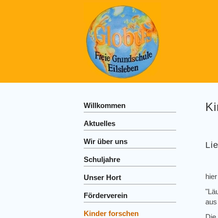
Ki
Willkommen
Aktuelles
Wir über uns
Li
Schuljahre
hie
Unser Hort
"Lä
Förderverein
aus
Kinder forschen
Die