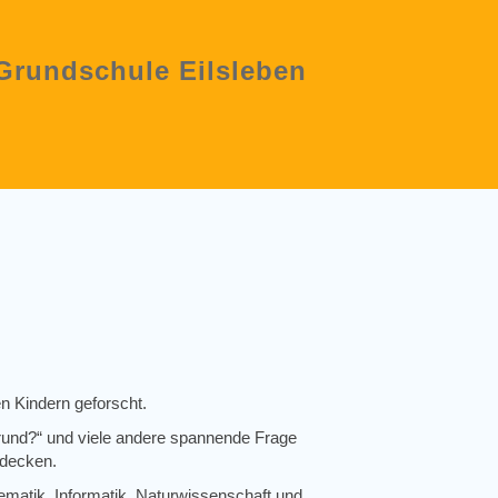
 Grundschule Eilsleben
en Kindern geforscht.
t rund?“ und viele andere spannende Frage
tdecken.
ematik, Informatik, Naturwissenschaft und